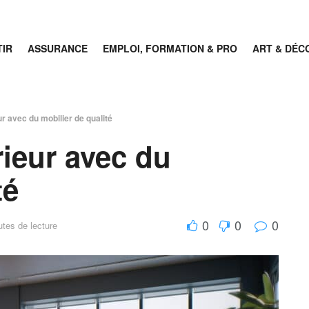
TIR
ASSURANCE
EMPLOI, FORMATION & PRO
ART & DÉC
r avec du mobilier de qualité
rieur avec du
té
0
0
0
tes de lecture