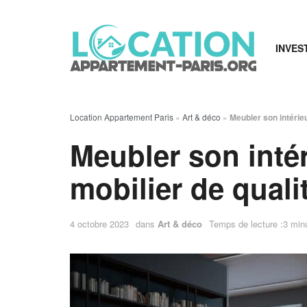
INVES
Location Appartement Paris
»
Art & déco
»
Meubler son intérieu
Meubler son inté
mobilier de quali
4 octobre 2023
dans
Art & déco
Temps de lecture :3 minu