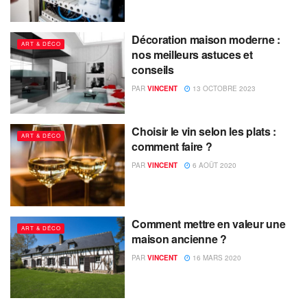
Décoration maison moderne :
ART & DÉCO
nos meilleurs astuces et
conseils
PAR
VINCENT
13 OCTOBRE 2023
Choisir le vin selon les plats :
ART & DÉCO
comment faire ?
PAR
VINCENT
6 AOÛT 2020
Comment mettre en valeur une
ART & DÉCO
maison ancienne ?
PAR
VINCENT
16 MARS 2020