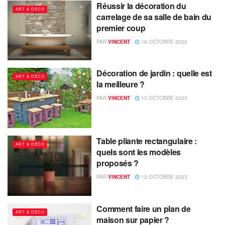
Réussir la décoration du
ART & DÉCO
carrelage de sa salle de bain du
premier coup
PAR
VINCENT
16 OCTOBRE 2022
Décoration de jardin : quelle est
ART & DÉCO
la meilleure ?
PAR
VINCENT
13 OCTOBRE 2023
Table pliante rectangulaire :
ART & DÉCO
quels sont les modèles
proposés ?
PAR
VINCENT
13 OCTOBRE 2023
Comment faire un plan de
ART & DÉCO
maison sur papier ?