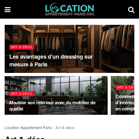
ART & DÉCO
Les avantages d’un dressing sur
mesure à Paris
ART & DÉCO
ART & DÉCO
Comment ch
Meubler son intérieur avec du mobilier de
d’intérieur
qualité
en compte 
Location Appartement Paris
»
Art & déco