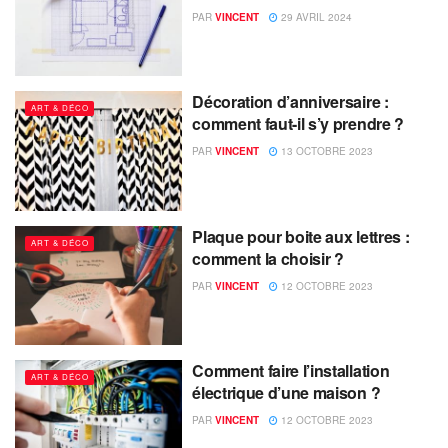
PAR
VINCENT
29 AVRIL 2024
Décoration d’anniversaire :
ART & DÉCO
comment faut-il s’y prendre ?
PAR
VINCENT
13 OCTOBRE 2023
Plaque pour boite aux lettres :
ART & DÉCO
comment la choisir ?
PAR
VINCENT
12 OCTOBRE 2023
Comment faire l’installation
ART & DÉCO
électrique d’une maison ?
PAR
VINCENT
12 OCTOBRE 2023